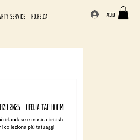
Accedi
ARTY SERVICE
HO.RE.CA
SAN PATRIZIO: VENERDÌ 14 MARZO 2025 - ofelia tap room
nù irlandese e musica british
hi colleziona più tatuaggi