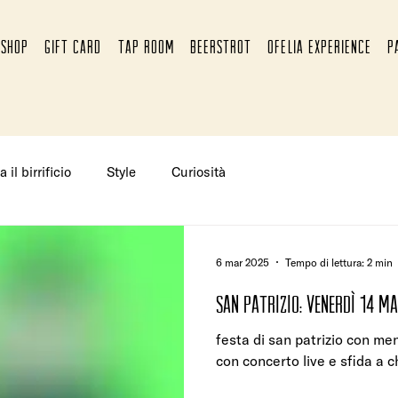
SHOP
GIFT CARD
TAP ROOM
BEERSTROT
OFELIA EXPERIENCE
P
a il birrificio
Style
Curiosità
6 mar 2025
Tempo di lettura: 2 min
festa di san patrizio con me
con concerto live e sfida a c