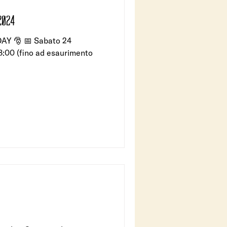
IGOLI CON LE SARDE DAY, 2024
AY 🎅 📅 Sabato 24
8:00 (fino ad esaurimento