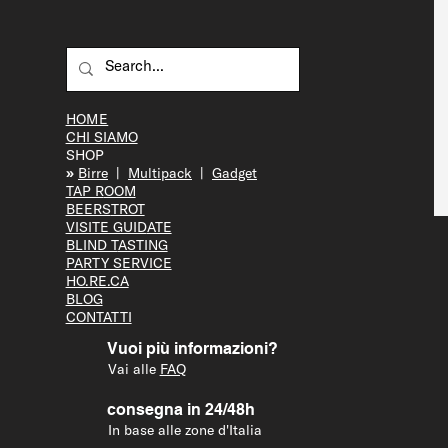
HOME
CHI SIAMO
SHOP
»
Bir
re
|
Multipack
|
Gadget
TAP R
OOM
BEERS
TROT
VISITE GUID
ATE
BLIND T
ASTING
PARTY S
ERVICE
HO.RE.CA
BLOG
CONTATTI
Vuoi più informazioni?
Vai alle
FAQ
consegna in 24/48h
In base alle zone d'Italia