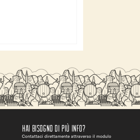
Hai bisogno di più info?
Contattaci direttamente attraverso il modulo