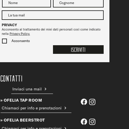
PRIVACY
Acconsento al trattamento dei miei dati personali così come indicato
nella
Privacy Policy.
Acconsento
Iscriviti
CONTATTi
Inviaci una mail
» OFELIA TAP ROOM
Chiamaci per info e prenotazioni
» OFELIA BEERSTROT
Chiamaci per info e prenotazioni