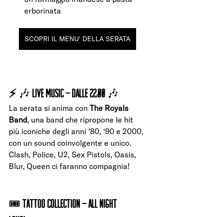
erborinata
SCOPRI IL MENU' DELLA SERATA
⚡ 
🎶 
LIVE MUSIC – dalle 22:00
 🎶
La serata si anima con 
The Royals 
Band
, una band che ripropone le hit 
più iconiche degli anni ‘80, ‘90 e 2000, 
con un sound coinvolgente e unico.
Clash, Police, U2, Sex Pistols, Oasis, 
Blur, Queen ci faranno compagnia! 
🎟 
TATTOO COLLECTION – All Night 