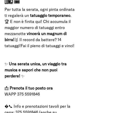
Long!
 🎟
Per tutta la serata, ogni pinta ordinata 
ti regalerà un 
tatuaggio temporaneo
.
🏆 E non è finita qui! Chi accumula il 
maggior numero di tatuaggi entro 
mezzanotte 
vincerà un magnum di 
birra!
🥇 Il record da battere? 14 
tatuaggi!Fai il pieno di tatuaggi e vinci!
✨ 
Una serata unica, un viaggio tra 
musica e sapori che non puoi 
perdere!
 ✨
📩 
Prenota il tuo posto ora
WAPP 375 5591846
�📞 Info e prenotazioni tavoli per la 
cena: 375 5591846 (anche su 