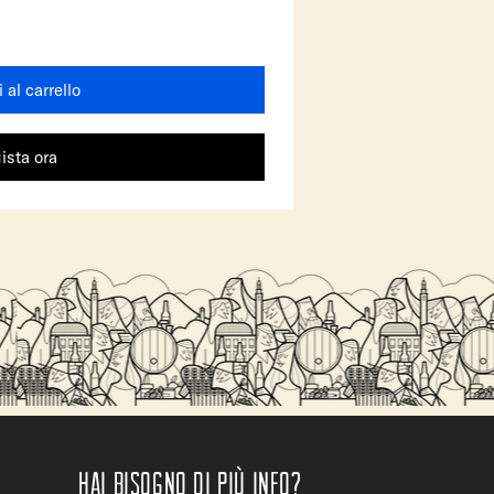
 al carrello
ista ora
Hai bisogno di più info?