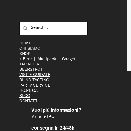
HOME
CHI SIAMO
SHOP
»
Bir
re
|
Multipack
|
Gadget
TAP R
OOM
BEERS
TROT
VISITE GUID
ATE
BLIND T
ASTING
PARTY S
ERVICE
HO.RE.CA
BLOG
CONTATTI
Vuoi più informazioni?
Vai alle
FAQ
consegna in 24/48h