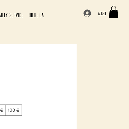
Accedi
ARTY SERVICE
HO.RE.CA
 €
100 €