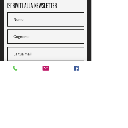
Iscriviti alla newsletter
PRIVACY
Acconsento al trattamento dei miei dati personali così
come indicato nella
Privacy Policy.
Acconsento
Iscriviti