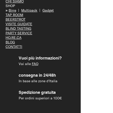
HOME
CHI SIAMO
SHOP
»
Bir
re
|
Multipack
|
Gadget
TAP R
OOM
BEERS
TROT
VISITE GUID
ATE
BLIND T
ASTING
PARTY S
ERVICE
HO.RE.CA
BLOG
CONTATTI
Vuoi più informazioni?
Vai alle
FAQ
consegna in 24/48h
In base alle zone d'Italia
Spedizione gratuita
Per ordini superiori a 100€