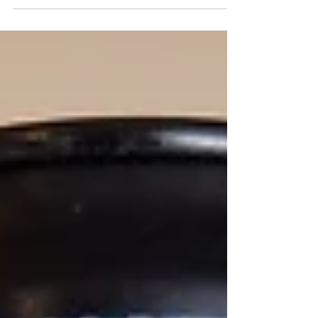
british con concerto live e sfida a chi colleziona
più tatuaggi