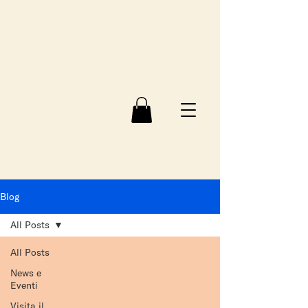
Blog
All Posts
All Posts
News e
Eventi
Visita il