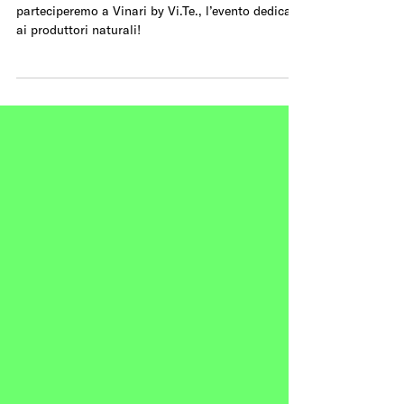
VINARI
parteciperemo a Vinari by Vi.Te., l’evento dedicato
ai produttori naturali!