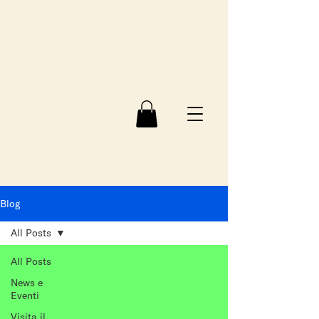
Blog
All Posts
All Posts
News e
Eventi
Visita il