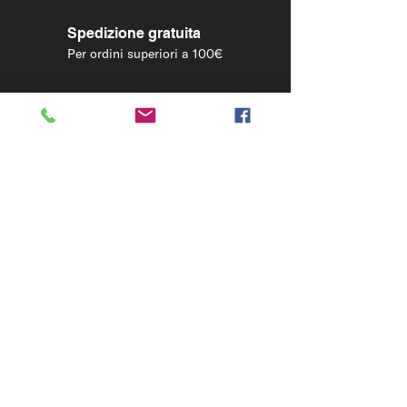
consegna in 24/48h
In base alle zone d'Italia
Spedizione gratuita
Per ordini superiori a 100€
LEGAL
Condizioni di vendita
Condizioni Tour guidato
Privacy Policy
Cookies Policy
OFELIA S.R.L.