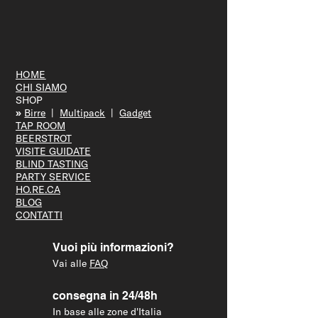
HOME
CHI SIAMO
SHOP
»
Bir
re
|
Multipack
|
Gadget
TAP R
OOM
BEERS
TROT
VISITE GUID
ATE
BLIND T
ASTING
PARTY S
ERVICE
HO.RE.CA
BLOG
CONTATTI
Vuoi più informazioni?
Vai alle
FAQ