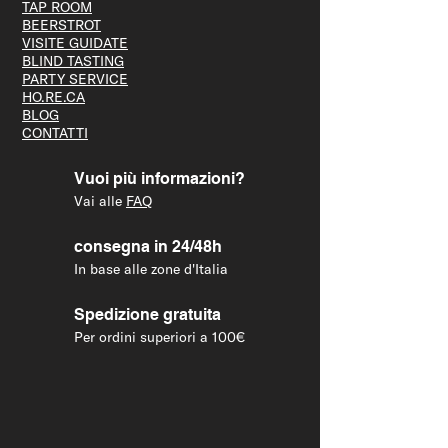
TAP R
OOM
BEERS
TROT
VISITE GUID
ATE
BLIND T
ASTING
PARTY S
ERVICE
HO.RE.CA
BLOG
CONTATTI
Vuoi più informazioni?
Vai alle
FAQ
consegna in 24/48h
In base alle zone d'Italia
Spedizione gratuita
Per ordini superiori a 100€