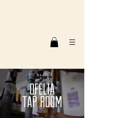
OFELI
A
TAP
ROOM