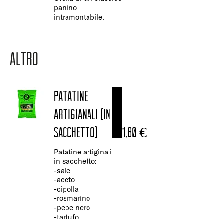
panino
intramontabile.
ALTRO
PATATINE
ARTIGIANALI (in
sacchetto)
1,80 €
Patatine artiginali
in sacchetto:
-sale
-aceto
-cipolla
-rosmarino
-pepe nero
-tartufo