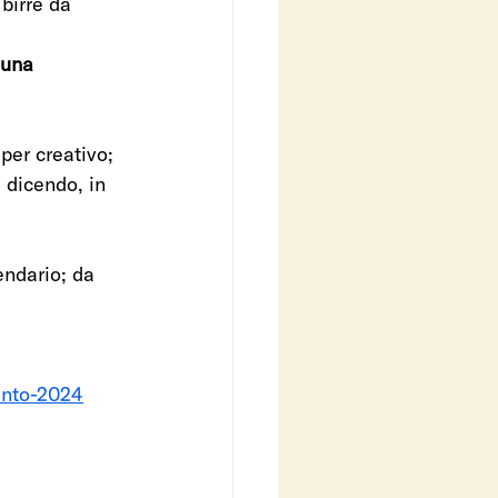
birre da 
 una 
per creativo; 
a dicendo, in 
endario; da 
vento-2024