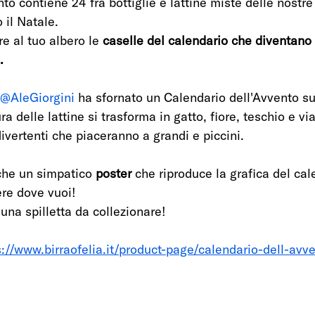
nto contiene 24 fra bottiglie e lattine miste delle nostre 
il Natale. 
e al tuo albero le 
caselle del calendario che diventano
. 
@AleGiorgini
 ha sfornato un Calendario dell'Avvento su
ra delle lattine si trasforma in gatto, fiore, teschio e vi
ivertenti che piaceranno a grandi e piccini.
nche un simpatico 
poster 
che riproduce la grafica del cal
re dove vuoi! 
 una spilletta da collezionare!
s://www.birraofelia.it/product-page/calendario-dell-av