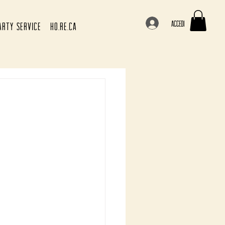
Accedi
ARTY SERVICE
HO.RE.CA