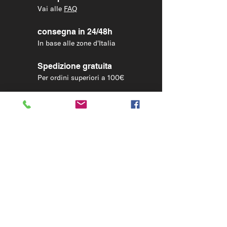
Vuoi più informazioni?
Vai alle
FAQ
consegna in 24/48h
In base alle zone d'Italia
Spedizione gratuita
Per ordini superiori a 100€
LEGAL
Condizioni di vendita
Condizioni Tour guidato