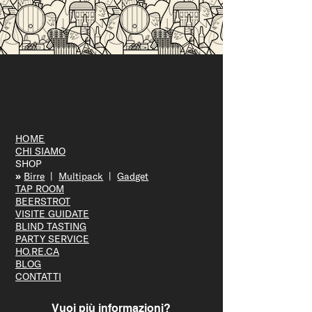
HOME
CHI SIAMO
SHOP
»
Bir
re
|
Multipack
|
Gadget
TAP R
OOM
BEERS
TROT
VISITE GUID
ATE
BLIND T
ASTING
PARTY S
ERVICE
HO.RE.CA
BLOG
CONTATTI