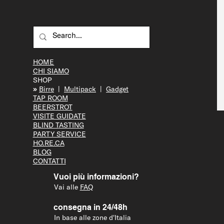
HOME
CHI SIAMO
SHOP
»
Bir
re
|
Multipack
|
Gadget
TAP R
OOM
BEERS
TROT
VISITE GUID
ATE
BLIND T
ASTING
PARTY S
ERVICE
HO.RE.CA
BLOG
CONTATTI
Vuoi più informazioni?
Vai alle
FAQ
consegna in 24/48h
In base alle zone d'Italia