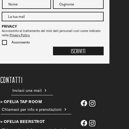
PRIVACY
Acconsento al trattamento dei miei dati personali così come indicato
nella
Privacy Policy.
Acconsento
Iscriviti
CONTATTi
Inviaci una mail
» OFELIA TAP ROOM
Chiamaci per info e prenotazioni
» OFELIA BEERSTROT