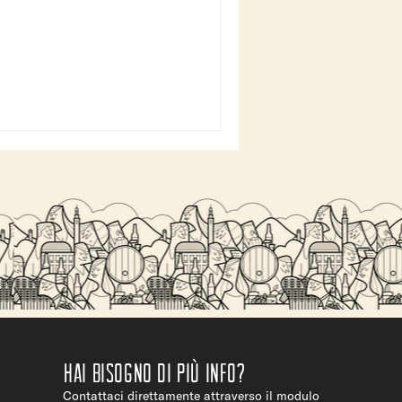
Hai bisogno di più info?
Contattaci direttamente attraverso il modulo