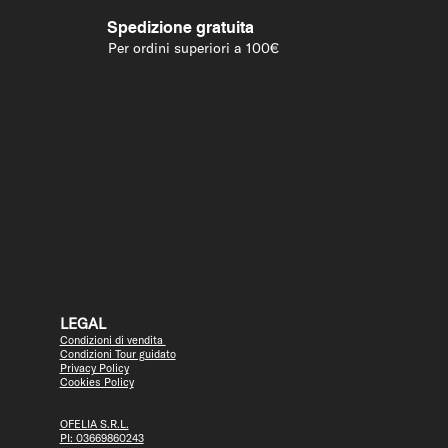
Spedizione gratuita
Per ordini superiori a 100€
LEGAL
Condizioni di vendita
Condizioni Tour guidato
Privacy Policy
Cookies Policy
OFELIA S.R.L.
PI: 03669860243