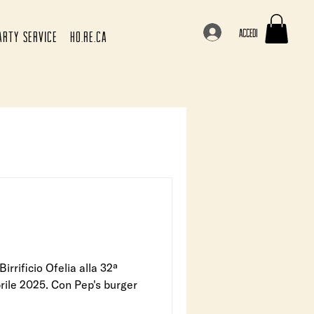
Accedi
ARTY SERVICE
HO.RE.CA
irrificio Ofelia alla 32ª
prile 2025. Con Pep's burger