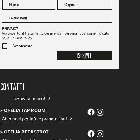
PRIVACY
Acconsento al trattamento dei miei dati personali così come indicato
nella
Privacy Policy.
Acconsento
Iscriviti
CONTATTi
Inviaci una mail
» OFELIA TAP ROOM
Chiamaci per info e prenotazioni
» OFELIA BEERSTROT