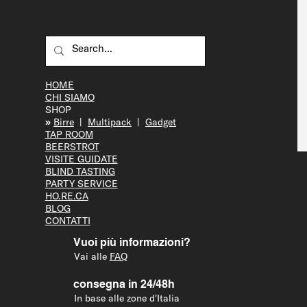
HOME
CHI SIAMO
SHOP
»
Bir
re
|
Multipack
|
Gadget
TAP R
OOM
BEERS
TROT
VISITE GUID
ATE
BLIND T
ASTING
PARTY S
ERVICE
HO.RE.CA
BLOG
CONTATTI
Vuoi più informazioni?
Vai alle
FAQ
consegna in 24/48h
In base alle zone d'Italia