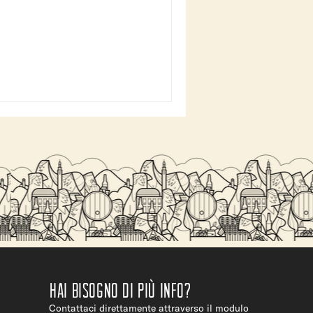
Hai bisogno di più info?
Contattaci direttamente attraverso il modulo