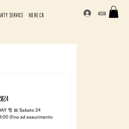
Accedi
ARTY SERVICE
HO.RE.CA
IGOLI CON LE SARDE DAY, 2024
AY 🎅 📅 Sabato 24
8:00 (fino ad esaurimento