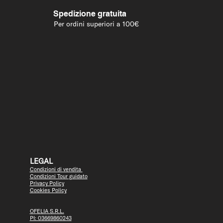
Spedizione gratuita
Per ordini superiori a 100€
LEGAL
Condizioni di vendita
Condizioni Tour guidato
Privacy Policy
Cookies Policy
OFELIA S.R.L.
PI: 03669860243