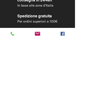
consegna in 24/48h
In base alle zone d'Italia
Spedizione gratuita
Per ordini superiori a 100€
LEGAL
Condizioni di vendita
Condizioni Tour guidato
Privacy Policy
Cookies Policy