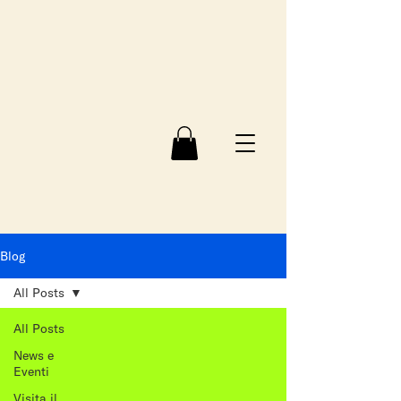
Blog
All Posts
All Posts
News e
Eventi
Visita il