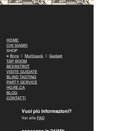
HOME
CHI SIAMO
SHOP
»
Bir
re
|
Multipack
|
Gadget
TAP R
OOM
BEERS
TROT
VISITE GUID
ATE
BLIND T
ASTING
PARTY S
ERVICE
HO.RE.CA
BLOG
CONTATTI
Vuoi più informazioni?
Vai alle
FAQ