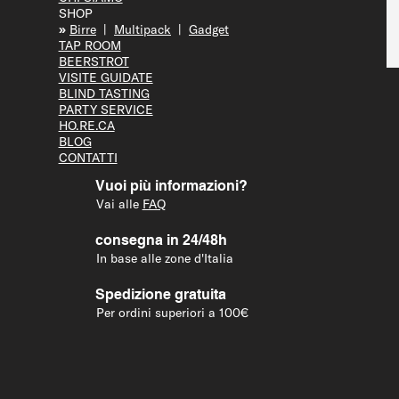
SHOP
»
Bir
re
|
Multipack
|
Gadget
TAP R
OOM
BEERS
TROT
VISITE GUID
ATE
BLIND T
ASTING
PARTY S
ERVICE
HO.RE.CA
BLOG
CONTATTI
Vuoi più informazioni?
Vai alle
FAQ
consegna in 24/48h
In base alle zone d'Italia
Spedizione gratuita
Per ordini superiori a 100€