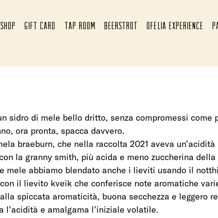
SHOP
GIFT CARD
TAP ROOM
BEERSTROT
OFELIA EXPERIENCE
P
n sidro di mele bello dritto, senza compromessi come p
nno, ora pronta, spacca davvero. 
ela braeburn, che nella raccolta 2021 aveva un’acidità
, con la granny smith, più acida e meno zuccherina della
lle mele abbiamo blendato anche i lieviti usando il nott
 con il lievito kveik che conferisce note aromatiche vari
 dalla spiccata aromaticità, buona secchezza e leggero r
 l’acidità e amalgama l’iniziale volatile. 