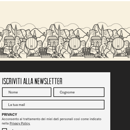
SALITA DEL
Vicenza Jazz fa tappa da Ofelia Beerstrot: due
serate tra musica, birra e città
Iscriviti alla newsletter
PRIVACY
Acconsento al trattamento dei miei dati personali così come indicato
nella
Privacy Policy.