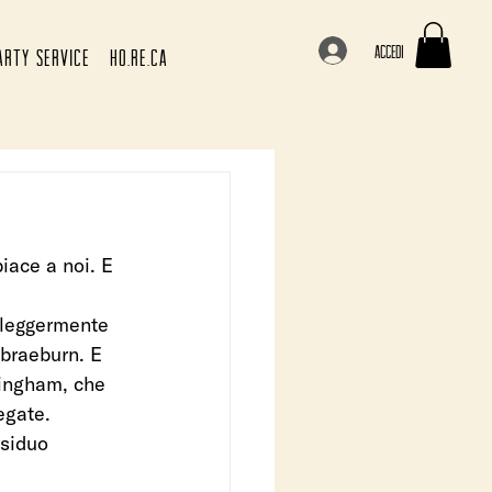
Accedi
ARTY SERVICE
HO.RE.CA
iace a noi. E 
 leggermente 
 braeburn. E 
hingham, che 
egate. 
esiduo 