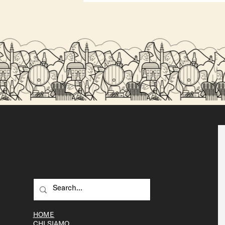
Perché la birra artigianale è migliore della
birra industriale?
HOME
CHI SIAMO