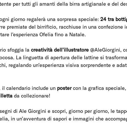
ente per tutti gli amanti della birra artigianale e del de
 ogni giorno regalerà una sorpresa speciale: 
24 tra botti
irre premiate del birrificio, racchiuse in una confezione 
are l'esperienza Ofelia fino a Natale.
io sfoggia la 
creatività dell’illustratore
 @AleGiorgini, c
ocosa. La linguetta di apertura delle lattine si trasforma
schi, regalando un’esperienza visiva sorprendente e adatt
, il calendario include un 
poster
 con la grafica speciale,
lletta 
da collezionare!
segni di Ale Giorgini e scopri, giorno per giorno, le tap
felia, in un’avventura di sapori e immagini che accompag