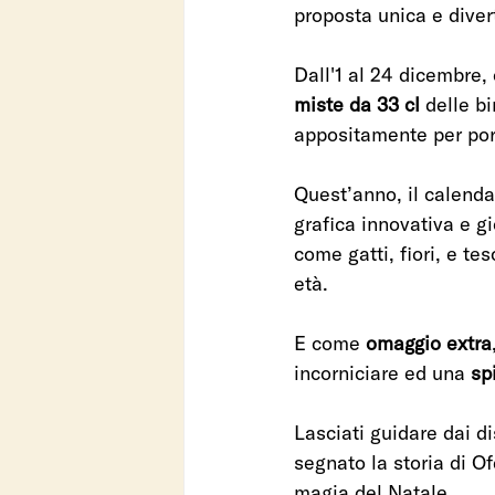
proposta unica e divert
Dall'1 al 24 dicembre,
miste da 33 cl
 delle b
appositamente per port
Quest’anno, il calendar
grafica innovativa e gi
come gatti, fiori, e te
età.
E come 
omaggio extra
incorniciare ed una 
spi
Lasciati guidare dai di
segnato la storia di O
magia del Natale.