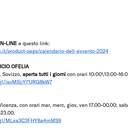
N-LINE
 a questo link:
a.it/product-page/calendario-dell-avvento-2024
ICIO OFELIA
, Sovizzo,
 aperta tutti i giorni 
con orari 10:00\13:00-16:
.gl/iscMSjjY71JRG8kW7
icenza, con orari mar, merc, giov, ven 17.00-00.00; sab
-23.00.
oo.gl/MLxa3C3FHY8a4mMS9