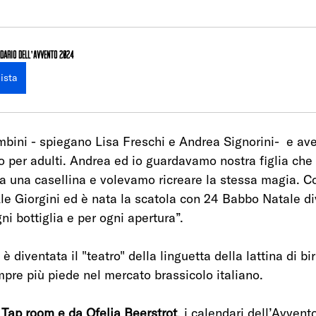
NDARIO DELL'AVVENTO 2024
ista
mbini - spiegano Lisa Freschi e Andrea Signorini-  e ave
o per adulti. Andrea ed io guardavamo nostra figlia che 
va una casellina e volevamo ricreare la stessa magia. Co
e Giorgini ed è nata la scatola con 24 Babbo Natale div
i bottiglia e per ogni apertura”. 
è diventata il "teatro" della linguetta della lattina di bi
pre più piede nel mercato brassicolo italiano.
 
Tap room e da Ofelia Beerstrot
, i calendari dell’Avvent