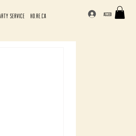
Accedi
ARTY SERVICE
HO.RE.CA