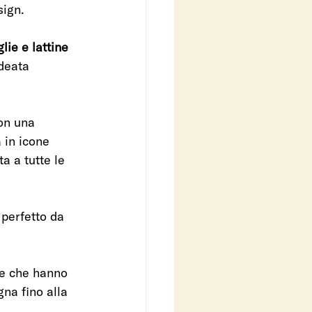
sign.
glie e lattine 
ideata 
on una 
 in icone 
a a tutte le 
 perfetto da 
pe che hanno 
na fino alla 