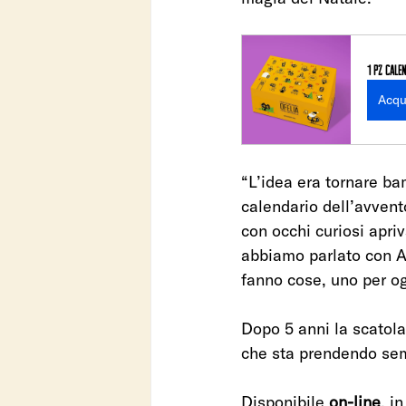
1 pz CALE
Acqu
“L’idea era tornare ba
calendario dell’avvent
con occhi curiosi apri
abbiamo parlato con Al
fanno cose, uno per ogn
Dopo 5 anni la scatola 
che sta prendendo sem
Disponibile 
on-line
, in