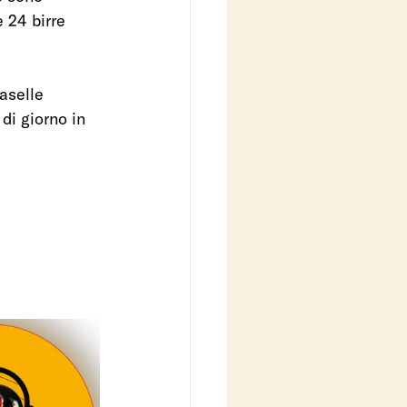
e 24 birre 
aselle 
di giorno in 