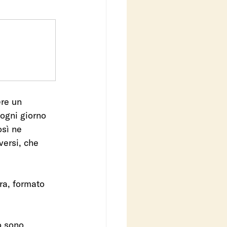
re un 
ogni giorno 
sì ne 
ersi, che 
rra, formato 
o sono 