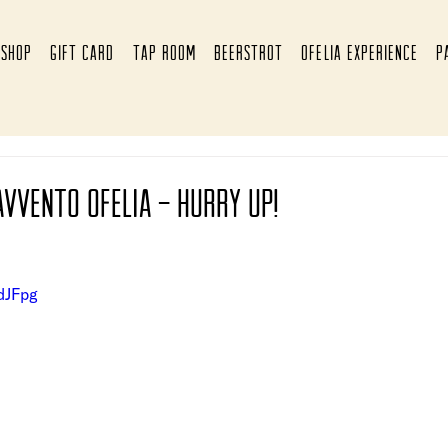
SHOP
GIFT CARD
TAP ROOM
BEERSTROT
OFELIA EXPERIENCE
P
avvento ofelia - hurry up!
dJFpg