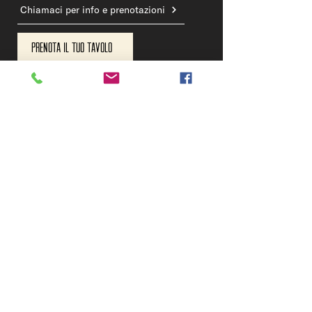
Chiamaci per info e prenotazioni
Prenota il tuo tavolo
» OFELIA BIRRIFICIO
Chiama il birrificio
DOVE SIAMO
BIRRIFICIO & TAPROOM
Via dell'Artigianato 22, Sovizzo - Vicenza
OFELIA BEERSTROT
C.so Antonio Fogazzaro, 135 - Vicenza