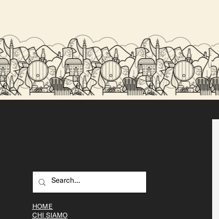
Perché la birra artigianale è migliore della
birra industriale?
HOME
CHI SIAMO