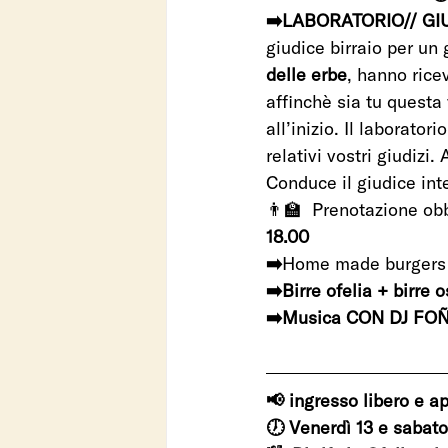
➡️LABORATORIO// GI
giudice birraio per un 
delle erbe
, hanno rice
affinchè sia tu questa 
all’inizio. Il laborato
relativi vostri giudizi.
Conduce il giudice int
👨‍🏫  Prenotazione ob
18.00
➡️
Home made burgers 
➡️Birre ofelia + birre 
➡️Musica CON DJ FO
📢 ingresso libero e ap
🕖 Venerdì 13 e sabat