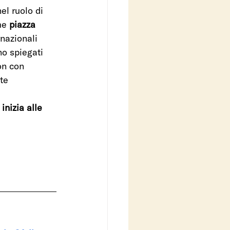
el ruolo di 
me 
piazza 
nazionali 
no spiegati 
on con 
te 
inizia alle 