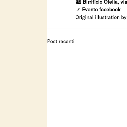
🏙️
 Birrificio Ofelia, v
📌 
Evento facebook 
Original illustration by
Post recenti