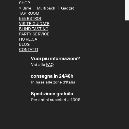
SHOP
»
Bir
re
|
Multipack
|
Gadget
TAP R
OOM
BEERS
TROT
VISITE GUID
ATE
BLIND T
ASTING
PARTY S
ERVICE
HO.RE.CA
BLOG
CONTATTI
Vuoi più informazioni?
Vai alle
FAQ
consegna in 24/48h
In base alle zone d'Italia
Spedizione gratuita
Per ordini superiori a 100€