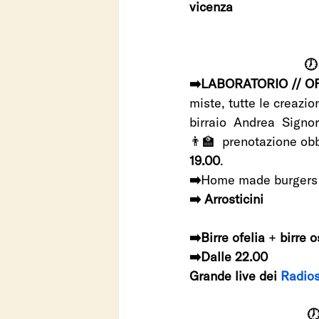
vicenza
🕖
➡️LABORATORIO // O
miste, tutte le creazion
birraio  Andrea  Signor
👨‍🏫  prenotazione ob
19.00
.
➡️
Home made burgers 
➡️ Arrosticini
➡️Birre ofelia
 + 
birre o
➡️Dalle 22.00
Grande live dei 
Radio
🕖