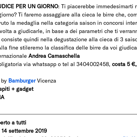
UDICE PER UN GIORNO
: Ti piacerebbe immedesimarti n
giorno? Ti faremo assaggiare alla cieca le birre che, co
vuto la medaglia nella categoria saison in concorsi inter
volta a giudicarle, in base a dei parametri che ti verran
rio consiste quindi nella degustazione alla cieca di 3 sais
 Alla fine stileremo la classifica delle birre da voi giudica
ernazionale 
Andrea Camaschella
bligatoria via whatsapp o tel al 3404002458,
 costa 5 €, 
by 
Bamburger
Vicenza
ospiti + gadget
ÑA
erto a tutti
o 14 settembre 2019