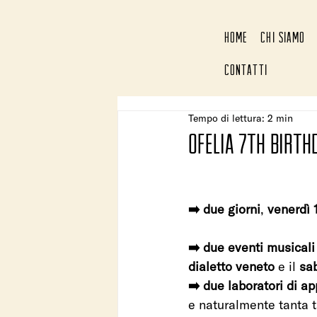
HOME
CHI SIAMO
CONTATTI
Tempo di lettura: 2 min
Ofelia 7th birth
➡️ due giorni
, 
venerdì 
➡️ due eventi musicali
dialetto veneto 
e il 
sa
➡️ due laboratori di a
e naturalmente tanta 