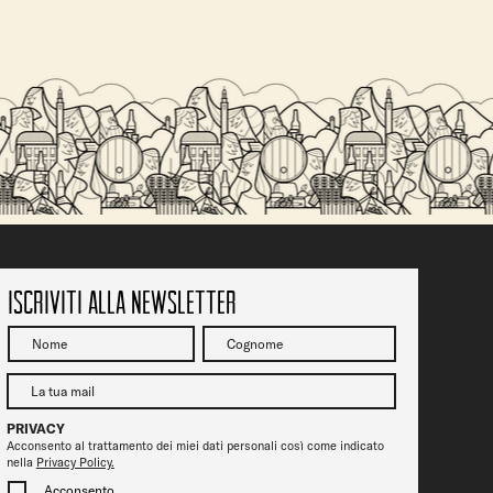
SALITA DEL
Vicenza Jazz fa tappa da Ofelia Beerstrot: due
serate tra musica, birra e città
Iscriviti alla newsletter
PRIVACY
Acconsento al trattamento dei miei dati personali così come indicato
nella
Privacy Policy.
Acconsento