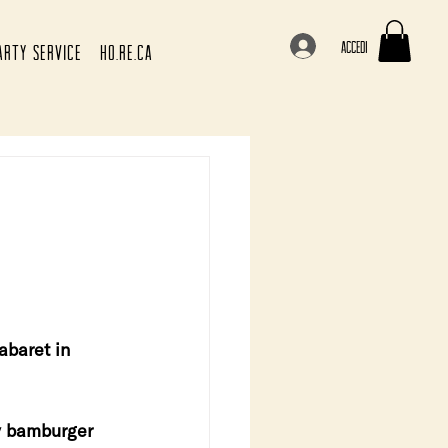
Accedi
ARTY SERVICE
HO.RE.CA
abaret in 
by bamburger 