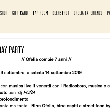
SHOP
GIFT CARD
TAP ROOM
BEERSTROT
OFELIA EXPERIENCE
P
day party
// Ofelia compie 7 anni //
13 settembre  e sabato 14 settembre 2019
 con 
musica live
 il 
venerdì
 con i 
Radiosboro, musica e c
bato 
con 
 dj 
FOÑA
pprofondimento
tanta ma tanta…
Birra Ofelia
, 
birre ospiti e street food 