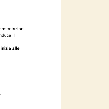
fermentazioni 
nduce il 
inizia alle 
o