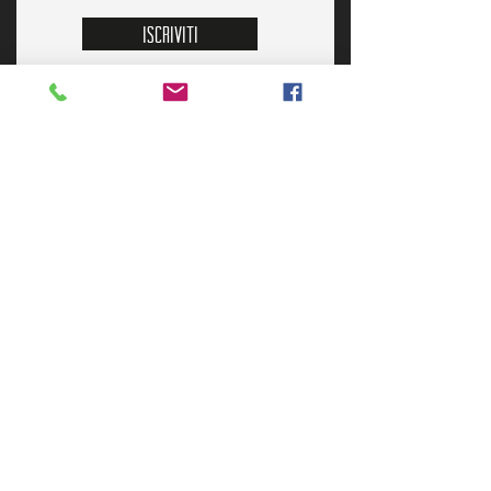
Iscriviti
CONTATTi
Inviaci una mail
» OFELIA TAP ROOM
Chiamaci per info e prenotazioni
» OFELIA BEERSTROT
Chiamaci per info e prenotazioni
Prenota il tuo tavolo