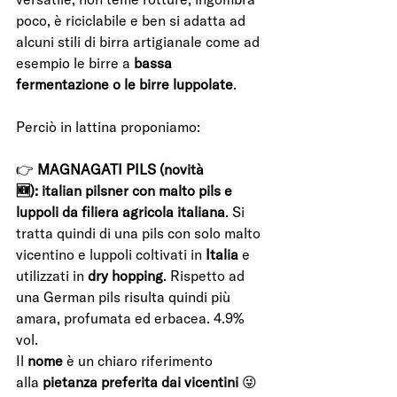
poco, è riciclabile e ben si adatta ad 
alcuni stili di birra artigianale come ad 
esempio le birre a 
bassa 
fermentazione o le birre luppolate
. 
Perciò in lattina proponiamo:
👉 
MAGNAGATI PILS (novità 
🆕): italian pilsner con malto pils e 
luppoli da filiera agricola italiana
. Si 
tratta quindi di una pils con solo malto 
vicentino e luppoli coltivati in 
Italia 
e 
utilizzati in 
dry hopping
. Rispetto ad 
una German pils risulta quindi più 
amara, profumata ed erbacea. 4.9% 
vol.
Il 
nome 
è un chiaro riferimento 
alla 
pietanza preferita dai vicentini 
😜  