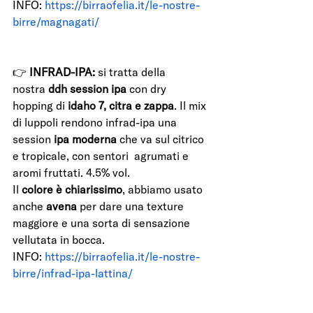
INFO:
 https://birraofelia.it/le-nostre-
birre/magnagati/
👉 
INFRAD-IPA:
 si tratta della 
nostra 
ddh session ipa 
con dry 
hopping di 
idaho 7, citra e zappa
. Il mix 
di luppoli rendono infrad-ipa una 
session
 ipa moderna 
che va sul citrico 
e tropicale, con sentori  agrumati e 
aromi fruttati. 4.5% vol.
Il 
colore è chiarissimo
, abbiamo usato 
anche 
avena 
per dare una texture 
maggiore e una sorta di sensazione 
vellutata in bocca.  
INFO: 
https://birraofelia.it/le-nostre-
birre/infrad-ipa-lattina/