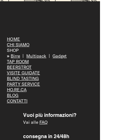
Vicenza Jazz fa tappa da Ofelia
Beerstrot: due serate tra musica, birra e
città
HOME
CHI SIAMO
SHOP
»
Bir
re
|
Multipack
|
Gadget
TAP R
OOM
BEERS
TROT
VISITE GUID
ATE
BLIND T
ASTING
PARTY S
ERVICE
HO.RE.CA
BLOG
CONTATTI
Vuoi più informazioni?
Vai alle
FAQ
consegna in 24/48h