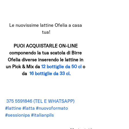
Le nuovissime lattine Ofelia a casa 
tua!
PUOI ACQUISTARLE ON-LINE 
componendo la tua scatola di Birre 
Ofelia diverse inserendo le lattine in 
un Pick & Mix da 
12 bottiglie da 50 cl 
o 
da  
16 bottiglie da 33 cl.
 375 5591846 (TEL E WHATSAPP)
#lattine
#latta
#nuovoformato
#sessionipa
#italianpils