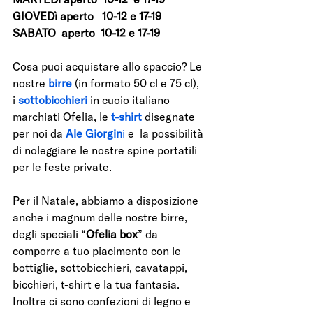
GIOVEDì aperto   10-12 e 17-19
SABATO  aperto  10-12 e 17-19
Cosa puoi acquistare allo spaccio? Le 
nostre 
birre
 (in formato 50 cl e 75 cl), 
i 
sottobicchieri 
in cuoio italiano 
marchiati Ofelia, le 
t-shirt
 disegnate 
per noi da 
Ale Giorgin
i 
e  la possibilità 
di noleggiare le nostre spine portatili 
per le feste private.
Per il Natale, abbiamo a disposizione 
anche i magnum delle nostre birre, 
degli speciali “
Ofelia box
” da 
comporre a tuo piacimento con le 
bottiglie, sottobicchieri, cavatappi, 
bicchieri, t-shirt e la tua fantasia. 
Inoltre ci sono confezioni di legno e 