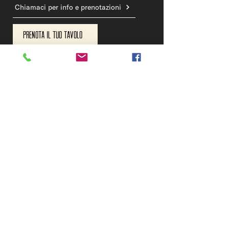
Chiamaci per info e prenotazioni
Prenota il tuo tavolo
» OFELIA BIRRIFICIO
Chiama il birrificio
DOVE SIAMO
BIRRIFICIO & TAPROOM
Via dell'Artigianato 22, Sovizzo - Vicenza
OFELIA BEERSTROT
C.so Antonio Fogazzaro, 135 - Vicenza