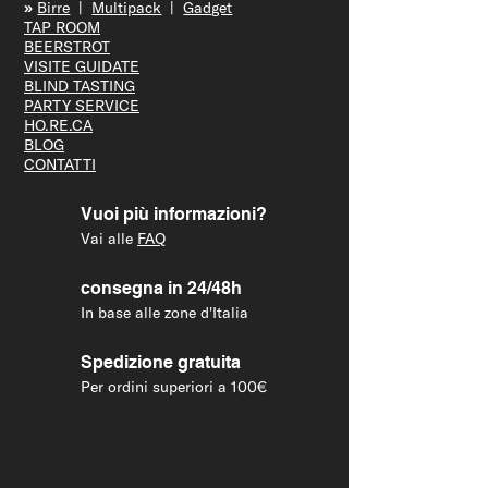
»
Bir
re
|
Multipack
|
Gadget
TAP R
OOM
BEERS
TROT
VISITE GUID
ATE
BLIND T
ASTING
PARTY S
ERVICE
HO.RE.CA
BLOG
CONTATTI
Vuoi più informazioni?
Vai alle
FAQ
consegna in 24/48h
In base alle zone d'Italia
Spedizione gratuita
Per ordini superiori a 100€