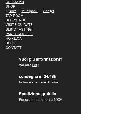
CHI SIAMO
SHOP
»
Bir
re
|
Multipack
|
Gadget
TAP R
OOM
BEERS
TROT
VISITE GUID
ATE
BLIND T
ASTING
PARTY S
ERVICE
HO.RE.CA
BLOG
CONTATTI
Vuoi più informazioni?
Vai alle
FAQ
consegna in 24/48h
In base alle zone d'Italia
Spedizione gratuita
Per ordini superiori a 100€