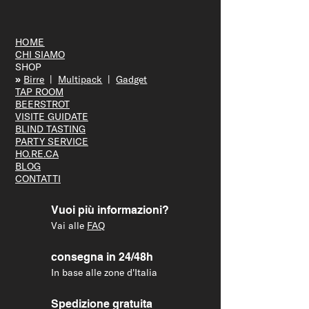
HOME
CHI SIAMO
SHOP
»
Bir
re
|
Multipack
|
Gadget
TAP R
OOM
BEERS
TROT
VISITE GUID
ATE
BLIND T
ASTING
PARTY S
ERVICE
HO.RE.CA
BLOG
CONTATTI
Vuoi più informazioni?
Vai alle
FAQ
consegna in 24/48h
In base alle zone d'Italia
Spedizione gratuita