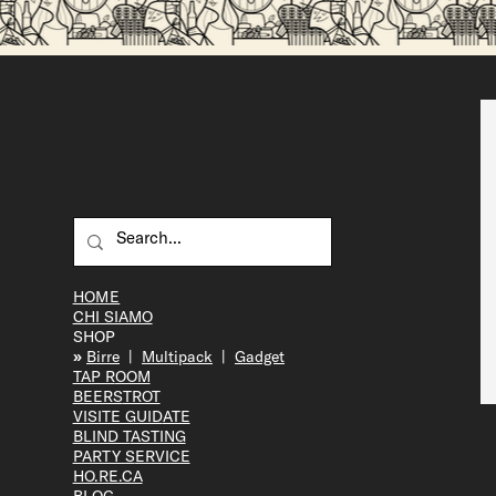
Perché la birra artigianale è migliore della
birra industriale?
HOME
CHI SIAMO
SHOP
»
Bir
re
|
Multipack
|
Gadget
TAP R
OOM
BEERS
TROT
VISITE GUID
ATE
BLIND T
ASTING
PARTY S
ERVICE
HO.RE.CA