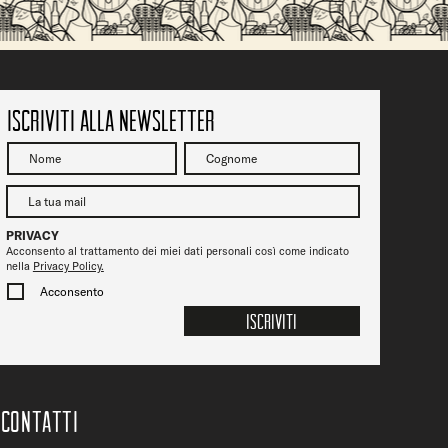
Vicenza Jazz fa tappa da Ofelia Beerstrot: due
serate tra musica, birra e città
Iscriviti alla newsletter
PRIVACY
Acconsento al trattamento dei miei dati personali così come indicato
nella
Privacy Policy.
Acconsento
Iscriviti
CONTATTi