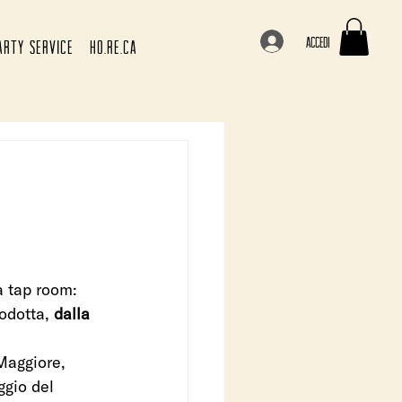
Accedi
ARTY SERVICE
HO.RE.CA
a tap room: 
odotta,
 dalla 
Maggiore, 
ggio del 