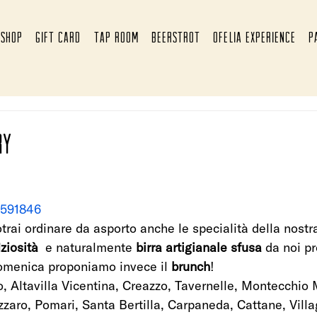
SHOP
GIFT CARD
TAP ROOM
BEERSTROT
OFELIA EXPERIENCE
P
RY
5591846
otrai ordinare da asporto anche le specialità della nostr
ziosità 
 e naturalmente 
birra artigianale sfusa 
da noi pr
omenica proponiamo invece il 
brunch
! 
 Altavilla Vicentina, Creazzo, Tavernelle, Montecchio 
zaro, Pomari, Santa Bertilla, Carpaneda, Cattane, Villa