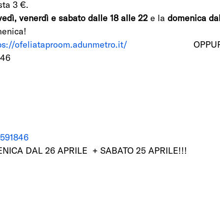
ta 3 €.  
vedì, venerdì e sabato dalle 18 alle 22
 e la 
domenica dall
menica! 
ps://ofeliataproom.adunmetro.it/
                           OP
46 
5591846
ICA DAL 26 APRILE  + SABATO 25 APRILE!!! 