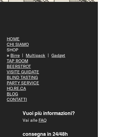
Vicenza Jazz fa tappa da Ofelia
Beerstrot: due serate tra musica, birra e
città
HOME
CHI SIAMO
SHOP
»
Bir
re
|
Multipack
|
Gadget
TAP R
OOM
BEERS
TROT
VISITE GUID
ATE
BLIND T
ASTING
PARTY S
ERVICE
HO.RE.CA
BLOG
CONTATTI
Vuoi più informazioni?
Vai alle
FAQ
consegna in 24/48h