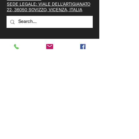
SEDE LEGALE: VIALE DELL'ARTIGIANATO
22, 36050 SOVIZZO, VICENZA, ITALIA
Iscriviti alla newsletter
PRIVACY
Acconsento al trattamento dei miei dati personali così
come indicato nella
Privacy Policy.
Acconsento