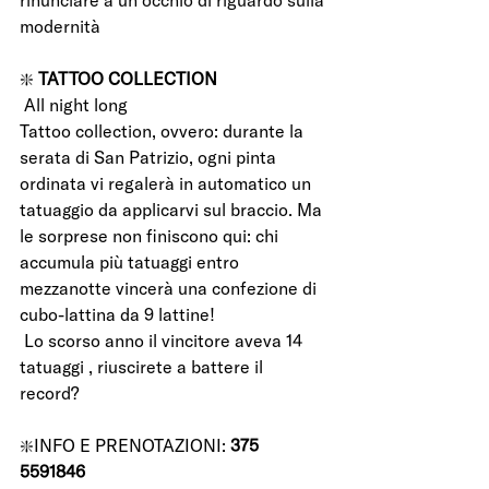
rinunciare a un occhio di riguardo sulla 
modernità
❇️ 
TATTOO COLLECTION 
 All night long
Tattoo collection, ovvero: durante la 
serata di San Patrizio, ogni pinta 
ordinata vi regalerà in automatico un 
tatuaggio da applicarvi sul braccio. Ma 
le sorprese non finiscono qui: chi 
accumula più tatuaggi entro 
mezzanotte vincerà una confezione di 
cubo-lattina da 9 lattine!
 Lo scorso anno il vincitore aveva 14 
tatuaggi , riuscirete a battere il 
record? 
❇️INFO E PRENOTAZIONI: 
375 
5591846