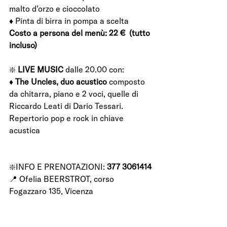
malto d’orzo e cioccolato 
♦️ Pinta di birra in pompa a scelta 
Costo a persona del menù: 22 €  (tutto 
incluso)
❇️ 
LIVE MUSIC 
dalle 20.00 con:  
♦️ 
The Uncles, duo acustico
 composto 
da chitarra, piano e 2 voci, quelle di 
Riccardo Leati di Dario Tessari. 
Repertorio pop e rock in chiave 
acustica
❇️INFO E PRENOTAZIONI: 
377 3061414
📍 Ofelia BEERSTROT, corso 
Fogazzaro 135, Vicenza