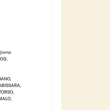
giorno 
00). 
NANO, 
BISSARA, 
TORSO, 
MALO, 