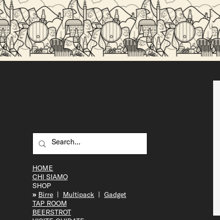
Perché la birra artigianale è migliore della
birra industriale?
HOME
CHI SIAMO
SHOP
»
Bir
re
|
Multipack
|
Gadget
TAP R
OOM
BEERS
TROT