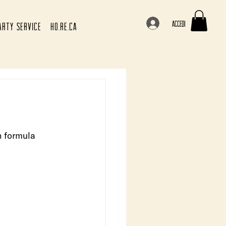
Accedi
ARTY SERVICE
HO.RE.CA
n formula 