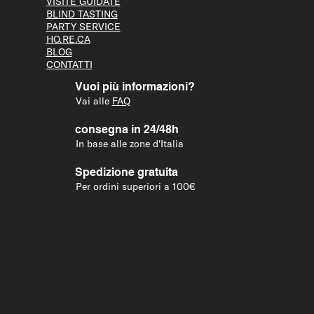
VISITE GUID
ATE
BLIND T
ASTING
PARTY S
ERVICE
HO.RE.CA
BLOG
CONTATTI
Vuoi più informazioni?
Vai alle
FAQ
consegna in 24/48h
In base alle zone d'Italia
Spedizione gratuita
Per ordini superiori a 100€