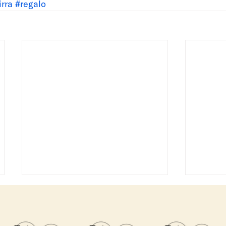
irra
#regalo