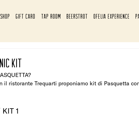
SHOP
GIFT CARD
TAP ROOM
BEERSTROT
OFELIA EXPERIENCE
P
nic kit
PASQUETTA?
n il ristorante Trequarti proponiamo kit di Pasquetta co
 
KIT 1