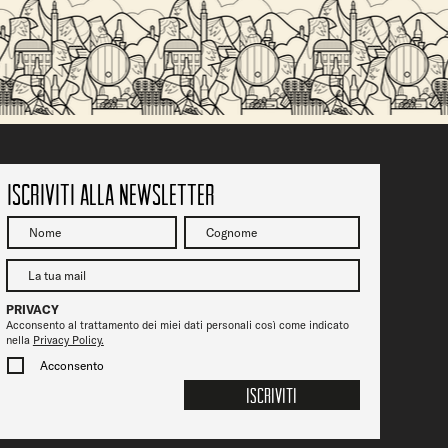
SALITA DEL
Vicenza Jazz fa tappa da Ofelia Beerstrot: due
serate tra musica, birra e città
Iscriviti alla newsletter
PRIVACY
Acconsento al trattamento dei miei dati personali così come indicato
nella
Privacy Policy.
Acconsento
Iscriviti