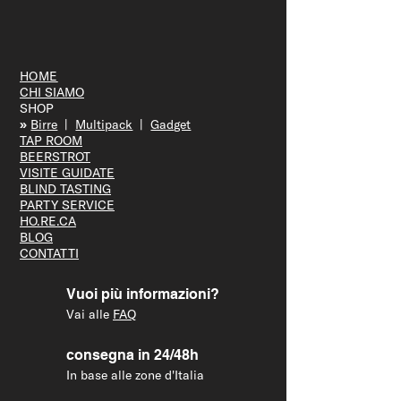
città
HOME
CHI SIAMO
SHOP
»
Bir
re
|
Multipack
|
Gadget
TAP R
OOM
BEERS
TROT
VISITE GUID
ATE
BLIND T
ASTING
PARTY S
ERVICE
HO.RE.CA
BLOG
CONTATTI
Vuoi più informazioni?
Vai alle
FAQ
consegna in 24/48h
In base alle zone d'Italia