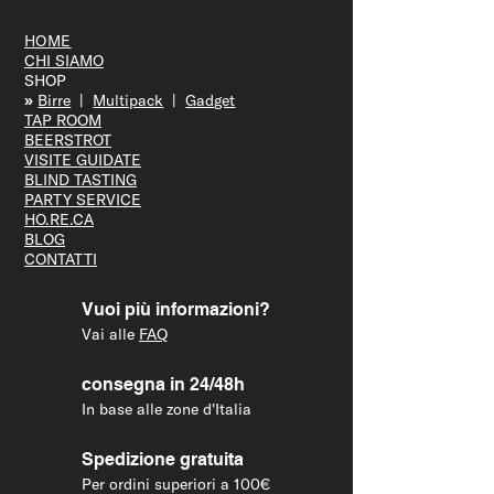
HOME
CHI SIAMO
SHOP
»
Bir
re
|
Multipack
|
Gadget
TAP R
OOM
BEERS
TROT
VISITE GUID
ATE
BLIND T
ASTING
PARTY S
ERVICE
HO.RE.CA
BLOG
CONTATTI
Vuoi più informazioni?
Vai alle
FAQ
consegna in 24/48h
In base alle zone d'Italia
Spedizione gratuita
Per ordini superiori a 100€