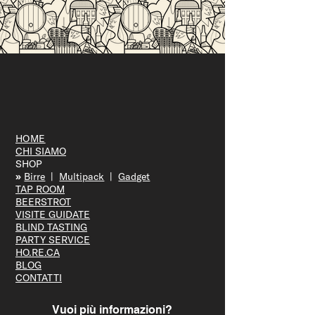
SALITA DEL COSTO
Vicenza Jazz fa tappa da Ofelia
Beerstrot: due serate tra musica, birra e
città
HOME
CHI SIAMO
SHOP
»
Bir
re
|
Multipack
|
Gadget
TAP R
OOM
BEERS
TROT
VISITE GUID
ATE
BLIND T
ASTING
PARTY S
ERVICE
HO.RE.CA
BLOG
CONTATTI
Vuoi più informazioni?