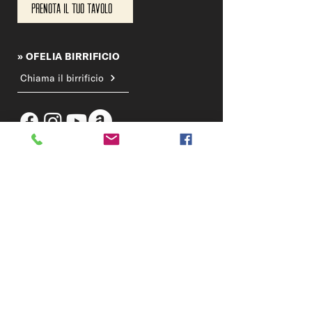
Prenota il tuo tavolo
» OFELIA BIRRIFICIO
Chiama il birrificio
DOVE SIAMO
BIRRIFICIO & TAPROOM
Via dell'Artigianato 22, Sovizzo - Vicenza
OFELIA BEERSTROT
C.so Antonio Fogazzaro, 135 - Vicenza