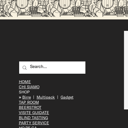
Perché la birra artigianale è migliore della
birra industriale?
HOME
CHI SIAMO
SHOP
»
Bir
re
|
Multipack
|
Gadget
TAP R
OOM
BEERS
TROT
VISITE GUID
ATE
BLIND T
ASTING
PARTY S
ERVICE