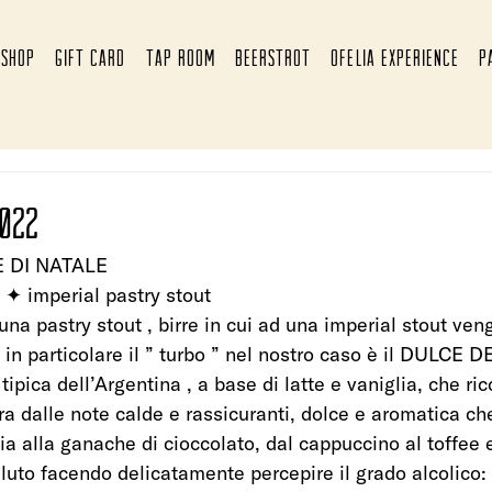
SHOP
GIFT CARD
TAP ROOM
BEERSTROT
OFELIA EXPERIENCE
P
2022
 DI NATALE  
imperial pastry stout 
na pastry stout , birre in cui ad una imperial stout ven
, in particolare il ” turbo ” nel nostro caso è il DULCE 
pica dell’Argentina , a base di latte e vaniglia, che ric
rra dalle note calde e rassicuranti, dolce e aromatica che
ia alla ganache di cioccolato, dal cappuccino al toffee e
luto facendo delicatamente percepire il grado alcolico: i