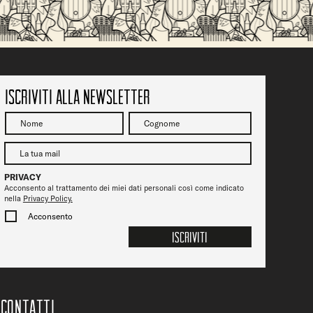
Vicenza Jazz fa tappa da Ofelia Beerstrot: due
serate tra musica, birra e città
Iscriviti alla newsletter
PRIVACY
Acconsento al trattamento dei miei dati personali così come indicato
nella
Privacy Policy.
Acconsento
Iscriviti
CONTATTi