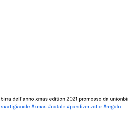
 birra dell’anno xmas edition 2021 promosso da unionbir
rraartigianale
#xmas
#natale
#pandizenzator
#regalo