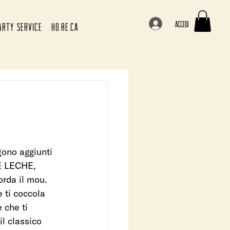
Accedi
ARTY SERVICE
HO.RE.CA
gono aggiunti 
DE LECHE, 
orda il mou. 
 ti coccola 
 che ti 
l classico 