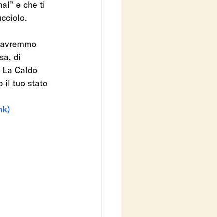
l” e che ti 
cciolo. 
, avremmo 
a, di 
. La Caldo 
il tuo stato 
nk) 