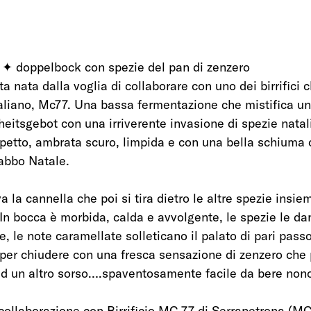
doppelbock con spezie del pan di zenzero 
 nata dalla voglia di collaborare con uno dei birrifici 
aliano, Mc77. Una bassa fermentazione che mistifica un
heitsgebot con una irriverente invasione di spezie natali
spetto, ambrata scuro, limpida e con una bella schiuma 
Babbo Natale.
a la cannella che poi si tira dietro le altre spezie insie
 In bocca è morbida, calda e avvolgente, le spezie le da
, le note caramellate solleticano il palato di pari passo
 per chiudere con una fresca sensazione di zenzero che 
ad un altro sorso….spaventosamente facile da bere nonos
n collaborazione con Birrificio MC 77 di Serrapetrona (MC