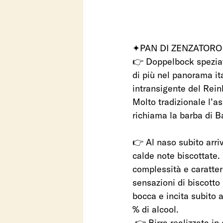
✦PAN DI ZENZATORO ✦ 
👉 Doppelbock speziata
di più nel panorama it
intransigente del Rein
Molto tradizionale l’a
richiama la barba di 
👉 Al naso subito arriv
calde note biscottate.
complessità e carattere
sensazioni di biscotto
bocca e incita subito 
% di alcool.   
 👉 Birra realizzata i