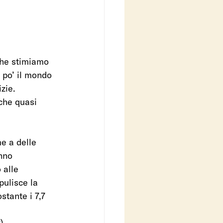
che stimiamo 
 po’ il mondo 
zie.
che quasi 
me a delle 
nno 
 alle 
pulisce la 
tante i 7,7 
) 