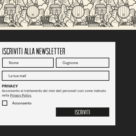
Vicenza Jazz fa tappa da Ofelia Beerstrot: due
serate tra musica, birra e città
Iscriviti alla newsletter
PRIVACY
Acconsento al trattamento dei miei dati personali così come indicato
nella
Privacy Policy.
Acconsento
Iscriviti