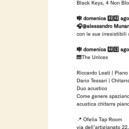
Black Keys, 4 Non Blon
🎼 domenica 2️⃣2️⃣ ago
🎧@alessandro Munar
con le sue irresistibi
🎼 domenica 2️⃣9️⃣ ago
🎹The Unlces 
Riccardo Leati | Piano
Dario Tessari | Chitar
Duo acustico
Come genere spaziano d
acustica chitarra piano
📍 Ofelia Tap Room
via dell’artigianato 22,