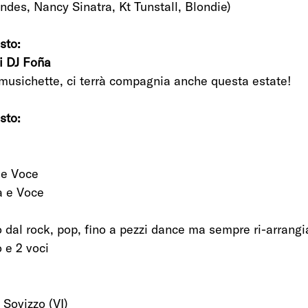
des, Nancy Sinatra, Kt Tunstall, Blondie) 
sto:
i DJ Foña
li musichette, ci terrà compagnia anche questa estate! 
sto:
 e Voce
ra e Voce
al rock, pop, fino a pezzi dance ma sempre ri-arrangia
 e 2 voci 
 Sovizzo (VI) 