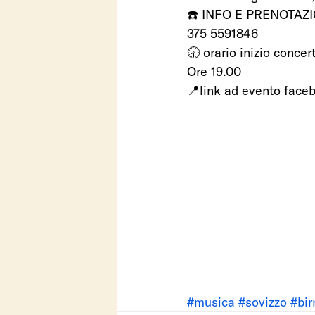
☎️ INFO E PRENOTAZI
375 5591846 
🕣 orario inizio concert
Ore 19.00 
📍link ad evento faceb
#musica
#sovizzo
#bir