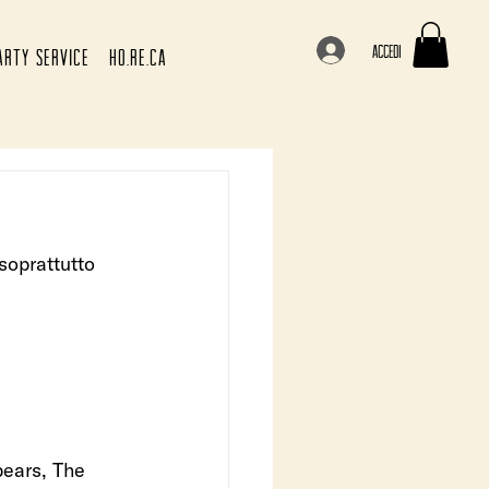
Accedi
ARTY SERVICE
HO.RE.CA
soprattutto 
pears, The 