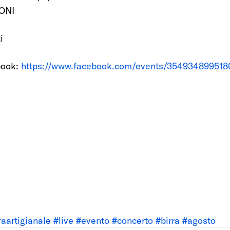
ONI
i
ook: 
https://www.facebook.com/events/35493489951
raartigianale
#live
#evento
#concerto
#birra
#agosto