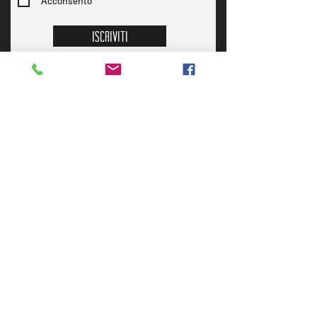
Acconsento
Iscriviti
CONTATTi
Inviaci una mail
» OFELIA TAP ROOM
Chiamaci per info e prenotazioni
» OFELIA BEERSTROT
Chiamaci per info e prenotazioni
Prenota il tuo tavolo