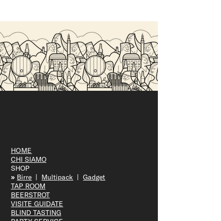
HOME
CHI SIAMO
SHOP
»
Bir
re
|
Multipack
|
Gadget
TAP R
OOM
BEERS
TROT
VISITE GUID
ATE
BLIND T
ASTING