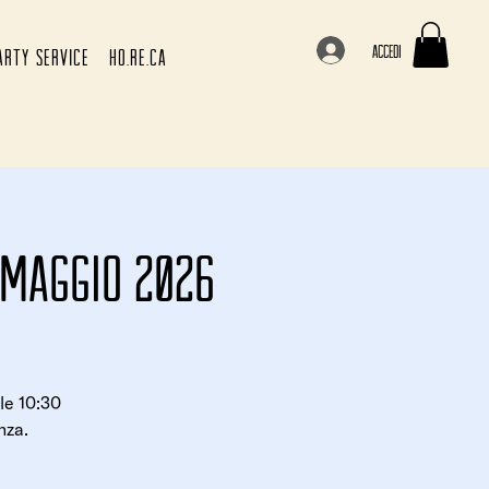
Accedi
ARTY SERVICE
HO.RE.CA
9 maggio 2026
le 10:30
nza.