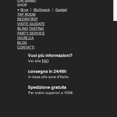
CHI SIAMO
SHOP
»
Bir
re
|
Multipack
|
Gadget
TAP R
OOM
BEERS
TROT
VISITE GUID
ATE
BLIND T
ASTING
PARTY S
ERVICE
HO.RE.CA
BLOG
CONTATTI
Vuoi più informazioni?
Vai alle
FAQ
consegna in 24/48h
In base alle zone d'Italia
Spedizione gratuita
Per ordini superiori a 100€