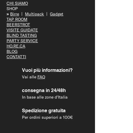
CHI SIAMO
SHOP
»
Bir
re
|
Multipack
|
Gadget
TAP R
OOM
BEERS
TROT
VISITE GUID
ATE
BLIND T
ASTING
PARTY S
ERVICE
HO.RE.CA
BLOG
CONTATTI
Vuoi più informazioni?
Vai alle
FAQ
consegna in 24/48h
In base alle zone d'Italia
Spedizione gratuita
Per ordini superiori a 100€