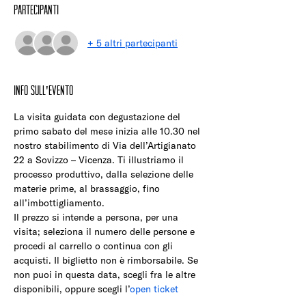
Partecipanti
+ 5 altri partecipanti
Info sull'evento
La visita guidata con degustazione del 
primo sabato del mese inizia alle 10.30 nel 
nostro stabilimento di Via dell’Artigianato 
22 a Sovizzo – Vicenza. Ti illustriamo il 
processo produttivo, dalla selezione delle 
materie prime, al brassaggio, fino 
all’imbottigliamento.
Il prezzo si intende a persona, per una 
visita; seleziona il numero delle persone e 
procedi al carrello o continua con gli 
acquisti. Il biglietto non è rimborsabile. Se 
non puoi in questa data, scegli fra le altre 
disponibili, oppure scegli l’
open ticket