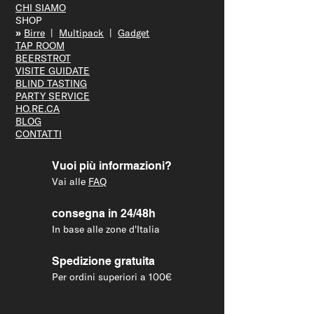
CHI SIAMO
SHOP
»
Bir
re
|
Multipack
|
Gadget
TAP R
OOM
BEERS
TROT
VISITE GUID
ATE
BLIND T
ASTING
PARTY S
ERVICE
HO.RE.CA
BLOG
CONTATTI
Vuoi più informazioni?
Vai alle
FAQ
consegna in 24/48h
In base alle zone d'Italia
Spedizione gratuita
Per ordini superiori a 100€