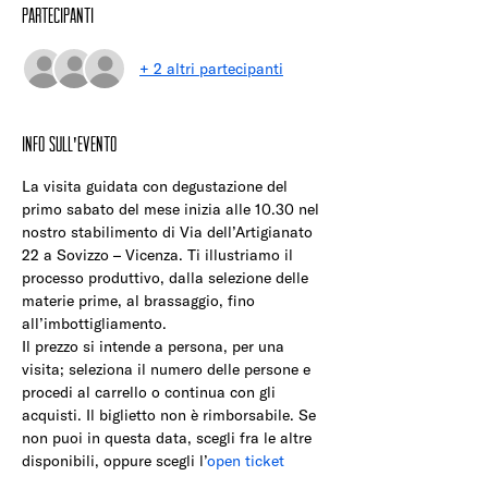
Partecipanti
+ 2 altri partecipanti
Info sull'evento
La visita guidata con degustazione del 
primo sabato del mese inizia alle 10.30 nel 
nostro stabilimento di Via dell’Artigianato 
22 a Sovizzo – Vicenza. Ti illustriamo il 
processo produttivo, dalla selezione delle 
materie prime, al brassaggio, fino 
all’imbottigliamento.
Il prezzo si intende a persona, per una 
visita; seleziona il numero delle persone e 
procedi al carrello o continua con gli 
acquisti. Il biglietto non è rimborsabile. Se 
non puoi in questa data, scegli fra le altre 
disponibili, oppure scegli l’
open ticket