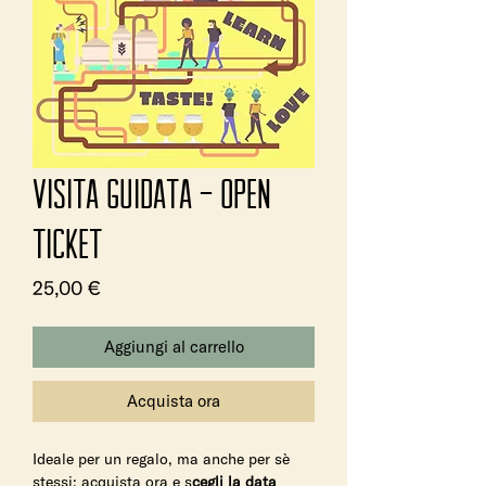
Visita Guidata - Open
ticket
Prezzo
25,00 €
Aggiungi al carrello
Acquista ora
Ideale per un regalo, ma anche per sè
stessi: acquista ora e s
cegli la data