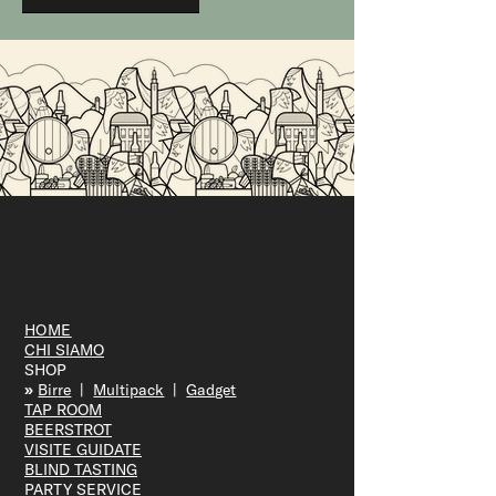
HOME
CHI SIAMO
SHOP
»
Bir
re
|
Multipack
|
Gadget
TAP R
OOM
BEERS
TROT
VISITE GUID
ATE
BLIND T
ASTING
PARTY S
ERVICE