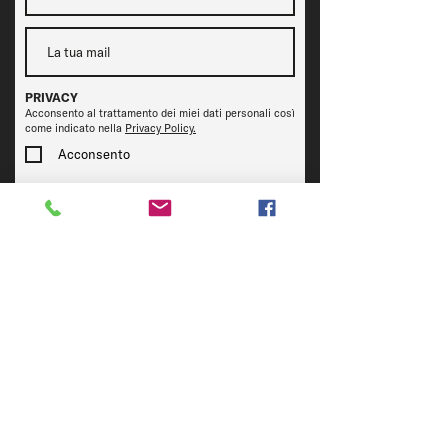
PRIVACY
Acconsento al trattamento dei miei dati personali così
come indicato nella
Privacy Policy.
Acconsento
Iscriviti
CONTATTi
Inviaci una mail
» OFELIA TAP ROOM
Chiamaci per info e prenotazioni