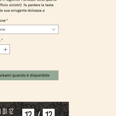
ficio sinistri) fa perdere la testa
lla sua arrogante dolcezza e
va indole.
one
*
sso succederà a te, non appena la
ona
on riuscirai più a capire niente.
complessa, dolce, intensa ed
à
*
 nel gusto.
visami quando è disponibile
 di 12
12
/
12