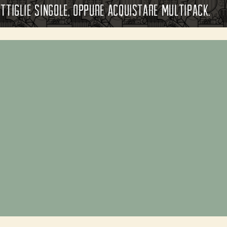
ttiglie singole, oppure acquistare multipack.