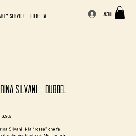
Accedi
ARTY SERVICE
HO.RE.CA
rina Silvani - Dubbel
Prezzo
 6,9%
rina Silvani è la “rossa” che fa
e il ragionier Fantozzi. Miss quarto