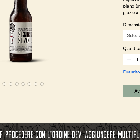
piano (uf
grazie a
aggressi
Dimensi
E lo ste
Selezi
berrai n
Morbida 
Quantit
elegante
Esaurito
Av
r procedere con l'ordine devi aggiungere multipli