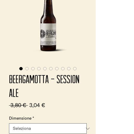
Beergamotta - Session
Ale
Prezzo
Prezzo
 3,80 € 
3,04 €
regolare
scontato
Dimensione
*