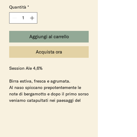
Quantità
*
Aggiungi al carrello
Acquista ora
Session Ale 4,6%
Birra estiva, fresca e agrumata.
Al naso spiccano prepotentemente le
note di bergamotto e dopo il primo sorso
veniamo catapultati nei paesaggi del
Sud Italia, patria dei migliori agrumi.
Leggermente amara, così da renderla
fresca, dissetante e beverina.
Birra al bergamotto o semplicemente