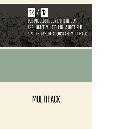
Beer-gamotta!
Beergamotta, sogno di una birra di
12
/
12
mezza estate.
per procedere con l'ordine devi
PREMI VINTI:
aggiungere multipli di 12 bottiglie
- Medaglia di bronzo a "Birra dell'anno"
singole, oppure acquistare multipack.
2022 (Cat. 45)
- Medaglia d'Oro al "Barcelona Beer
Challenge" 2020 (Cat. Fruit & Spice
Beer)
MULTIPACK