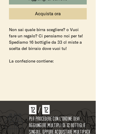
Acquista ora
Non sai quale birra scegliere? o Vuoi
fare un regalo? Ci pensiamo noi per te!
Spediamo 16 bottiglie da 33 cl miste a
scelta del birraio dove vuoi tu!
La confezione contiene:
16 bottiglie di birre artigianali Ofelia
miste da 33 cl, a scelta del birraio.
12
/
12
per procedere con l'ordine devi
aggiungere multipli di 12 bottiglie
singole, oppure acquistare multipack.