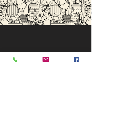
HOME
CHI SIAMO
SHOP
»
Bir
re
|
Multipack
|
Gadget
TAP R
OOM
BEERS
TROT
VISITE GUID
ATE
BLIND T
ASTING
PARTY S
ERVICE
HO.RE.CA
BLOG
CONTATTI