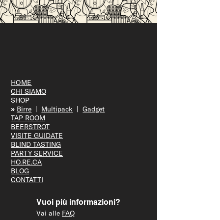
10 anni di Ofelia
HOME
CHI SIAMO
SHOP
»
Bir
re
|
Multipack
|
Gadget
TAP R
OOM
BEERS
TROT
VISITE GUID
ATE
BLIND T
ASTING
PARTY S
ERVICE
HO.RE.CA
BLOG
CONTATTI
Vuoi più informazioni?
Vai alle
FAQ