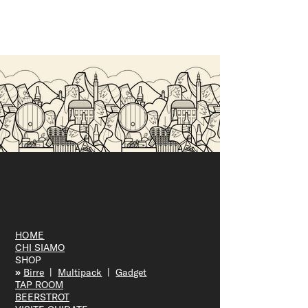
VICENZA JAZZ
HOME
CHI SIAMO
SHOP
»
Bir
re
|
Multipack
|
Gadget
TAP R
OOM
BEERS
TROT