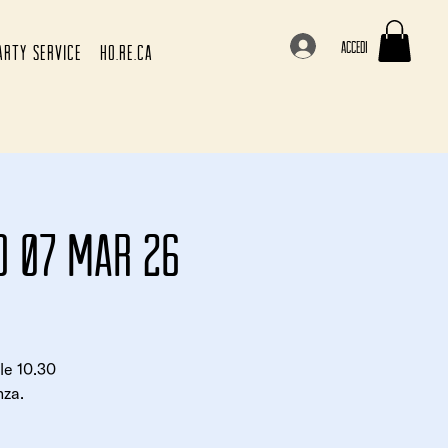
Accedi
ARTY SERVICE
HO.RE.CA
to 07 mar 26
le 10.30
nza.