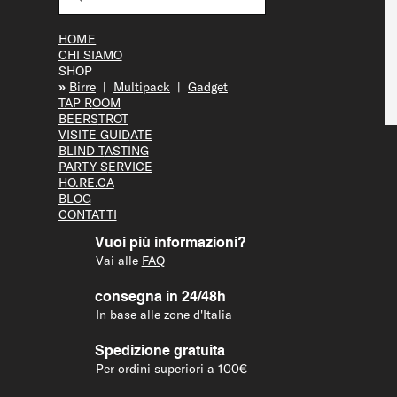
HOME
CHI SIAMO
SHOP
»
Bir
re
|
Multipack
|
Gadget
TAP R
OOM
BEERS
TROT
VISITE GUID
ATE
BLIND T
ASTING
PARTY S
ERVICE
HO.RE.CA
BLOG
CONTATTI
Vuoi più informazioni?
Vai alle
FAQ
consegna in 24/48h
In base alle zone d'Italia
Spedizione gratuita
Per ordini superiori a 100€