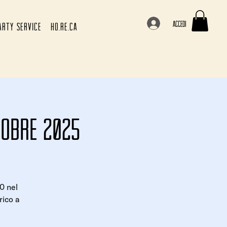
Accedi
ARTY SERVICE
HO.RE.CA
tobre 2025
0 nel
rico a