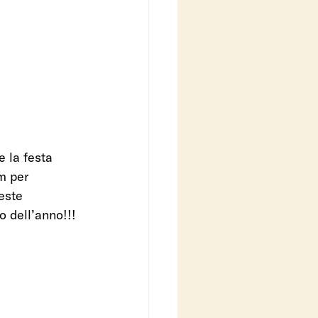
e la festa
m per 
este 
o dell’anno!!!