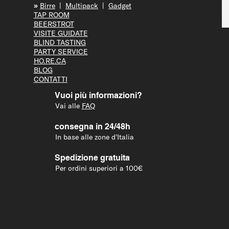
»
Bir
re
|
Multipack
|
Gadget
TAP R
OOM
BEERS
TROT
VISITE GUID
ATE
BLIND T
ASTING
PARTY S
ERVICE
HO.RE.CA
BLOG
CONTATTI
Vuoi più informazioni?
Vai alle
FAQ
consegna in 24/48h
In base alle zone d'Italia
Spedizione gratuita
Per ordini superiori a 100€