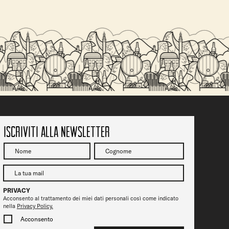
SALITA DEL
Vicenza Jazz fa tappa da Ofelia Beerstrot: due
serate tra musica, birra e città
Iscriviti alla newsletter
PRIVACY
Acconsento al trattamento dei miei dati personali così come indicato
nella
Privacy Policy.
Acconsento