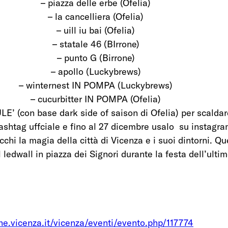
– piazza delle erbe (Ofelia)
– la cancelliera (Ofelia)
– uill iu bai (Ofelia)
– statale 46 (BIrrone)
– punto G (Birrone)
– apollo (Luckybrews)
– winternest IN POMPA (Luckybrews)
– cucurbitter IN POMPA (Ofelia)
E’ (con base dark side of saison di Ofelia) per scaldar
hashtag uffciale e fino al 27 dicembre usalo  su instagra
cchi la magia della città di Vicenza e i suoi dintorni. Qu
 ledwall in piazza dei Signori durante la festa dell’ultim
ne.vicenza.it/vicenza/eventi/evento.php/117774