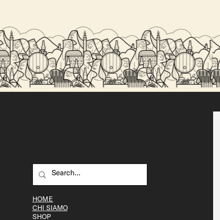
Perché la birra artigianale è migliore della
birra industriale?
HOME
CHI SIAMO
SHOP