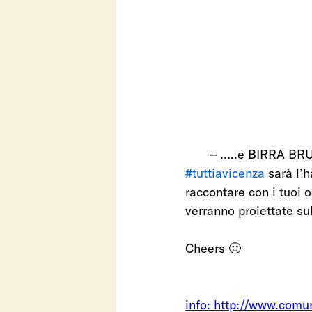
– …..e BIRRA BRUL
#tuttiavicenza
 sarà l’
raccontare con i tuoi o
verranno proiettate sul
Cheers 🙂
info: http://www.comu