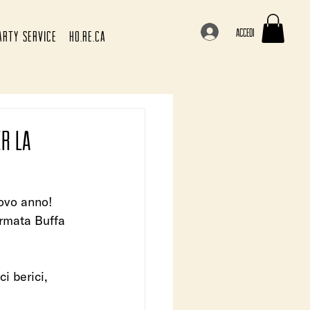
Accedi
ARTY SERVICE
HO.RE.CA
er la
uovo anno! 
irmata Buffa 
ci berici, 