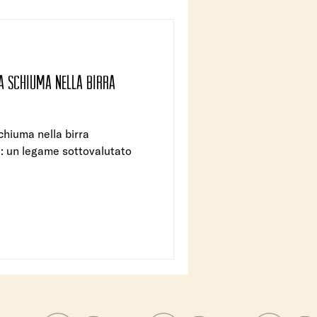
la schiuma nella birra
schiuma nella birra
i: un legame sottovalutato