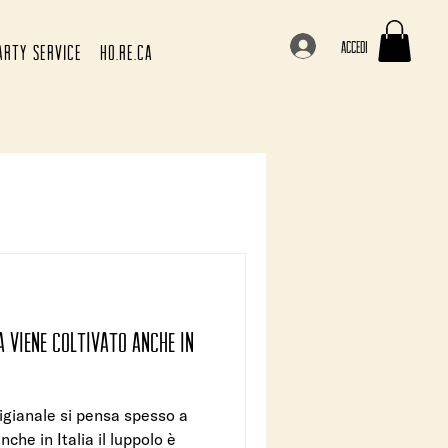
Accedi
ARTY SERVICE
HO.RE.CA
a viene coltivato anche in
igianale si pensa spesso a
che in Italia il luppolo è