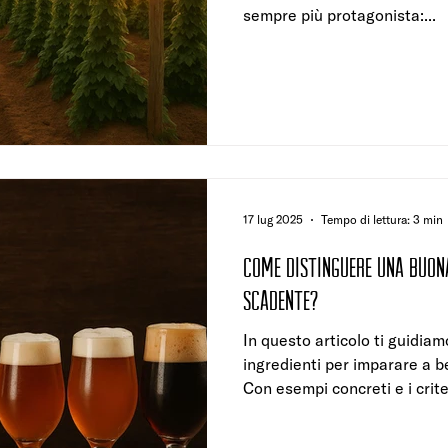
sempre più protagonista:...
17 lug 2025
Tempo di lettura: 3 min
Come distinguere una buon
scadente?
In questo articolo ti guidiamo
ingredienti per imparare a 
Con esempi concreti e i criteri
come Birra Ofelia, realtà it
fatto dell’eccellenza brassic