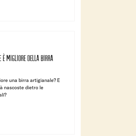
e è migliore della birra
ore una birra artigianale? E
ità nascoste dietro le
ali?