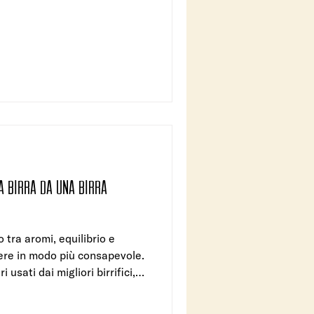
a birra da una birra
 tra aromi, equilibrio e
bere in modo più consapevole.
 usati dai migliori birrifici,
aliana indipendente che ha
ola il suo manifesto.